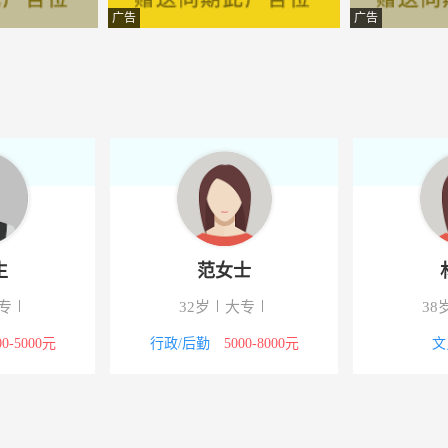
材有限公司
-富宁
广告
广告
涤服务有限责任公司
-富宁
产开发有限责任公司..
-富宁
物科技有限公司
-富宁
有限公司
-云南富宁
限公司
-阜宁
生
范女士
-江苏盐城市阜宁县
专
32岁
大专
38
目管理有限公司
-
00-5000元
行政/后勤
5000-8000元
文