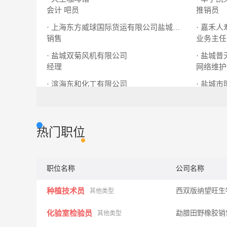
会计
吧员
推销员
· 嘉禾
· 上海东方威球国际货运有限公司盐城办事处
销售
业务主任
· 盐城双菊风机有限公司
· 盐城
经理
网络维护
· 滨海东和化工有限公司
· 盐城
门卫保安
文员
导购员∕
热门职位
职位名称
公司名称
种植技术员
西双版纳望旺生
其他类型
化验室检验员
勐腊田野橡胶销
其他类型