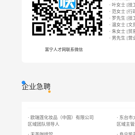
· 叶女士 [技
· 范女士 [行
· 罗先生 [技
· 温女士 [文
· 朱女士 [贸
· 男先生 [营
富宁人才网联系微信
企业急聘
· 欧瑞莲化妆品（中国）有限公司
· 东台
区域团队领导人
区域主管
· 天圣咖啡馆
· 阜宁