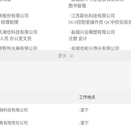
图书管理
人寿股份有限公司
· 江苏联化科技有限公司
经理助理
DCS控制室操作员
QC中控化验
普天通信科技有限公司
· 盐城兴业模塑有限公司
人员
办公室文员
注塑
会计
市明智热水器有限公司
· 盐城市和兴酒业有限公司
营业员
业务主管
电商部经理
市场部经理
更多
工作地点
物科技有限公司
-富宁
售有限责任公司
-富宁