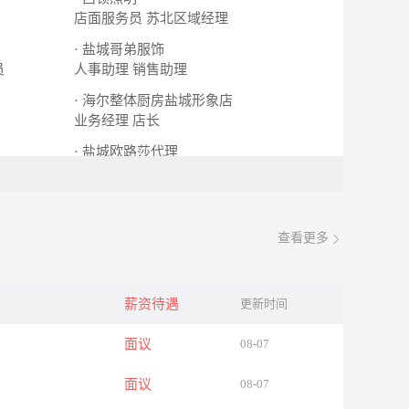
店面服务员
苏北区域经理
· 盐城哥弟服饰
员
人事助理
销售助理
· 海尔整体厨房盐城形象店
业务经理
店长
· 盐城欧路莎代理
专卖店导购员
专业会计
查看更多
薪资待遇
更新时间
面议
08-07
面议
08-07