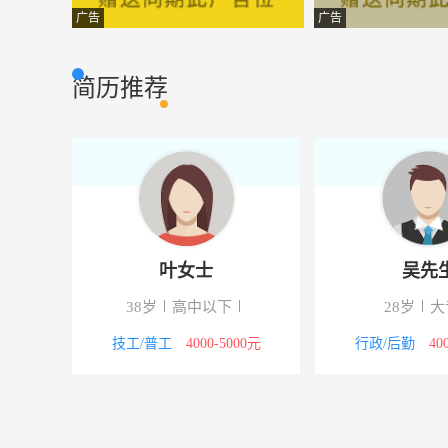
钢材店折板剪板师傅
西双版纳广洪建
其他类型
广告
广告
文员
景洪市洁美达洗
其他类型
简历推荐
营销策划
景洪市晟华房地
其他类型
厨师
西双版纳望旺生
其他类型
业务经理
云南国信典当行
市场营销
数控车工
江苏高特阀业有
生产加工
叶女士
吴先
店面服务员
西顿照明
其它类型
38岁
高中以下
28岁
大
招投标文员
盐城腾讯工程项
其他类型
5000元
技工/普工
4000-5000元
行政/后勤
40