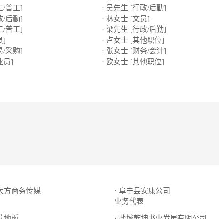
工/普工]
· 吴先生 [行政/后勤]
政/后勤]
· 林女士 [文员]
工/普工]
· 梁先生 [行政/后勤]
员]
· 卢女士 [其他职位]
易/采购]
· 张女士 [财务/会计]
业员]
· 欧女士 [其他职位]
市大方商务传媒
· 阜宁县安康公司
业务代表
凯莱地板
· 盐城乾坤书业发展有限公司