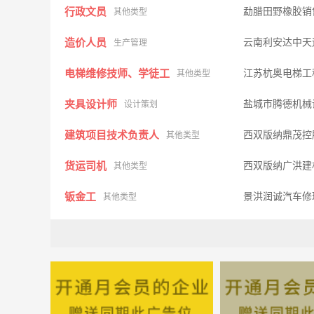
行政文员
勐腊田野橡胶销
其他类型
造价人员
云南利安达中天
生产管理
电梯维修技师、学徒工
江苏杭奥电梯工
其他类型
夹具设计师
盐城市腾德机械
设计策划
建筑项目技术负责人
西双版纳鼎茂控
其他类型
货运司机
西双版纳广洪建
其他类型
钣金工
景洪润诚汽车
其他类型
普工，装配工
盐城市新明悦机
普通工人
叉车工
盐城市百顺物流
其他类型
跟单员
云南隆辉石材有
市场营销